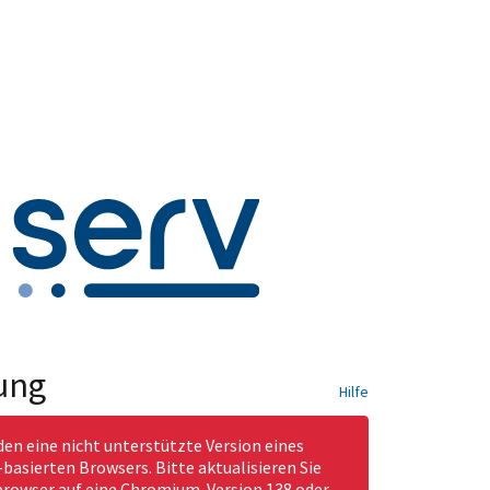
ung
Hilfe
den eine nicht unterstützte Version eines
asierten Browsers. Bitte aktualisieren Sie
rowser auf eine Chromium-Version 138 oder